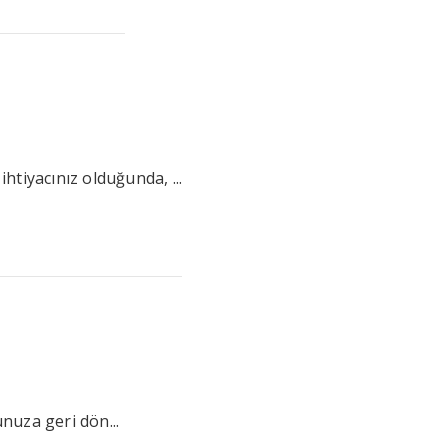
htiyacınız olduğunda, ...
unuza geri dön...