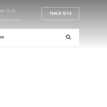
666 15 74
TEKLİF İSTE
kiciniz.com
şim
››
Çekici Hizmeti
Anasayfa