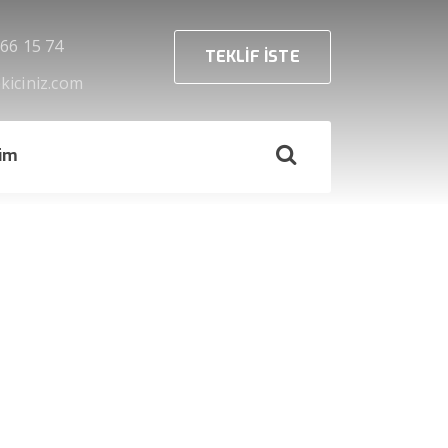
666 15 74
TEKLİF İSTE
kiciniz.com
şim
››
Gaziosmanpaşa Çekici
Anasayfa