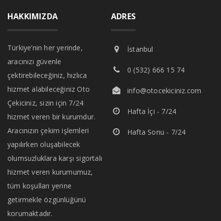
HAKKIMIZDA
ADRES
Türkiye’nin her yerinde,
İstanbul
aracınızı güvenle
0 (532) 666 15 74
çektirebileceğiniz, hızlıca
hizmet alabileceğiniz Oto
info@otocekiciniz.com
Çekiciniz, sizin için 7/24
Hafta İçi - 7/24
hizmet veren bir kurumdur.
Aracınızın çekim işlemleri
Hafta Sonu - 7/24
yapılırken oluşabilecek
olumsuzluklara karşı sigortalı
hizmet veren kurumumuz,
tüm koşulları yerine
getirmekle özgünlüğünü
korumaktadır.