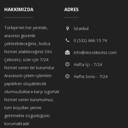
HAKKIMIZDA
ADRES
Türkiye’nin her yerinde,
İstanbul
aracınızı güvenle
0 (532) 666 15 74
çektirebileceğiniz, hızlıca
hizmet alabileceğiniz Oto
info@otocekiciniz.com
Çekiciniz, sizin için 7/24
Hafta İçi - 7/24
hizmet veren bir kurumdur.
Aracınızın çekim işlemleri
Hafta Sonu - 7/24
yapılırken oluşabilecek
olumsuzluklara karşı sigortalı
hizmet veren kurumumuz,
tüm koşulları yerine
getirmekle özgünlüğünü
korumaktadır.