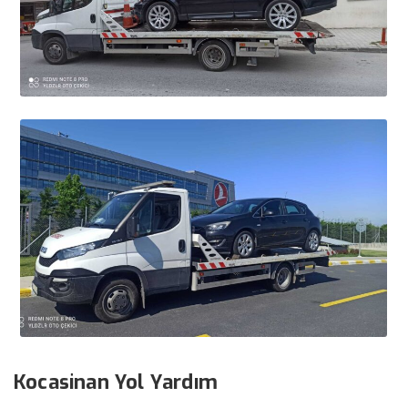
Kocasinan Yol Yardım